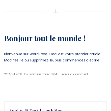
Bonjour tout le monde !
Bienvenue sur WordPress. Ceci est votre premier article.
Modifiez-le ou supprimez-le, puis commencez à écrire !
on
22 April 2021
by
administrateur3641
Leave a comment
Bonjour
tout
le
monde !
Sophie & David, vos hôtes